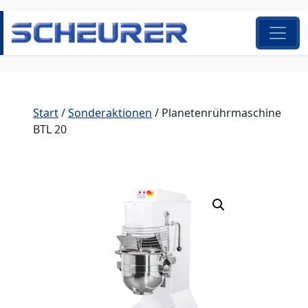
Zum Inhalt springen
Hauptnavigation
Start
/
Sonderaktionen
/ Planetenrührmaschine
BTL 20