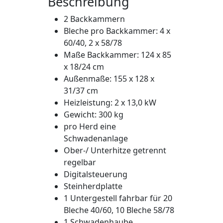
Beschreibung
2 Backkammern
Bleche pro Backkammer: 4 x
60/40, 2 x 58/78
Maße Backkammer: 124 x 85
x 18/24 cm
Außenmaße: 155 x 128 x
31/37 cm
Heizleistung: 2 x 13,0 kW
Gewicht: 300 kg
pro Herd eine
Schwadenanlage
Ober-/ Unterhitze getrennt
regelbar
Digitalsteuerung
Steinherdplatte
1 Untergestell fahrbar für 20
Bleche 40/60, 10 Bleche 58/78
1 Schwadenhaube