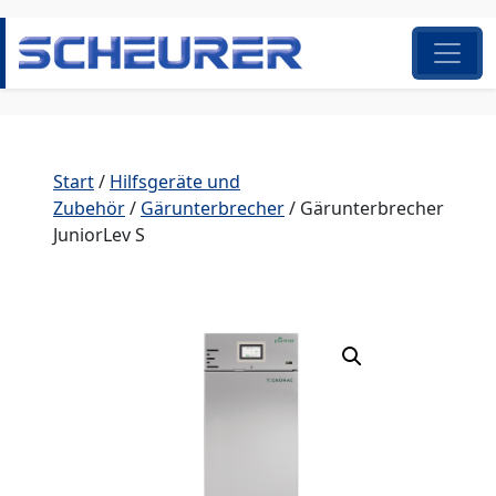
Zum Inhalt springen
Hauptnavigation
Start
/
Hilfsgeräte und
Zubehör
/
Gärunterbrecher
/ Gärunterbrecher
JuniorLev S